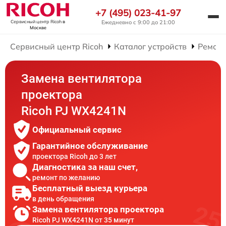
+7 (495) 023-41-97
Ежедневно с 9:00 до 21:00
Сервисный центр Ricoh
в
Москве
Сервисный центр Ricoh
Каталог устройств
Ремонт
Замена вентилятора
проектора
Ricoh PJ WX4241N
Официальный сервис
Гарантийное обслуживание
проектора Ricoh до 3 лет
Диагностика за наш счет,
ремонт по желанию
Бесплатный выезд курьера
в день обращения
Замена вентилятора проектора
Ricoh PJ WX4241N от 35 минут