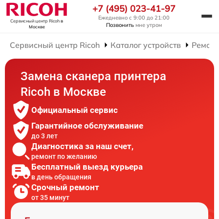
+7 (495) 023-41-97
Ежедневно с 9:00 до 21:00
Сервисный центр Ricoh
в
Позвонить
мне утром
Москве
Сервисный центр Ricoh
Каталог устройств
Ремонт
Замена сканера принтера
Ricoh в Москве
Официальный сервис
Гарантийное обслуживание
до 3 лет
Диагностика за наш счет,
ремонт по желанию
Бесплатный выезд курьера
в день обращения
Срочный ремонт
от 35 минут