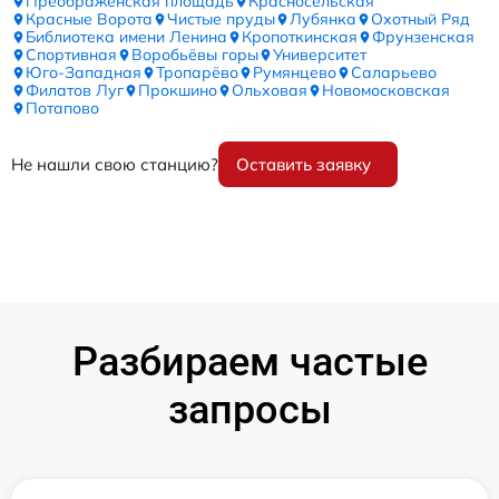
Преображенская площадь
Красносельская
Красные Ворота
Чистые пруды
Лубянка
Охотный Ряд
Библиотека имени Ленина
Кропоткинская
Фрунзенская
Спортивная
Воробьёвы горы
Университет
Юго-Западная
Тропарёво
Румянцево
Саларьево
Филатов Луг
Прокшино
Ольховая
Новомосковская
Потапово
Не нашли свою станцию?
Оставить заявку
Разбираем частые
запросы