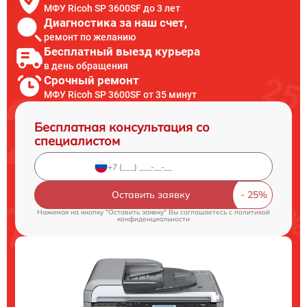
МФУ Ricoh SP 3600SF до 3 лет
Диагностика за наш счет,
ремонт по желанию
Бесплатный выезд курьера
в день обращения
Срочный ремонт
МФУ Ricoh SP 3600SF от 35 минут
Бесплатная консультация со
специалистом
Оставить заявку
Нажимая на кнопку "Оставить заявку" Вы соглашаетесь c
политикой
конфиденциальности