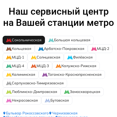
Наш сервисный центр
на Вашей станции метро
Сокольническая
Большая кольцевая
Кольцевая
Арбатско-Покровская
МЦД-2
МЦД-1
Солнцевская
Филёвская
МЦД-4
МЦД-3
Калужско-Рижская
Калининская
Таганско-Краснопресненская
Серпуховско-Тимирязевская
Люблинско-Дмитровская
Замоскворецкая
Некрасовская
Бутовская
Бульвар Рокоссовского
Черкизовская