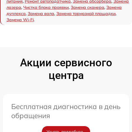
питания
,
Ремонт автоподатчика
,
Замена абсорбера
,
Замена
лазера
,
Чистка блока проявки
,
Замена сканера
,
Замена
дуплекса
,
Замена вала
,
Замена тормозной площадки
,
Замена Wi-Fi
.
Акции сервисного
центра
Бесплатная диагностика в день
обращения
Узнать подробнее